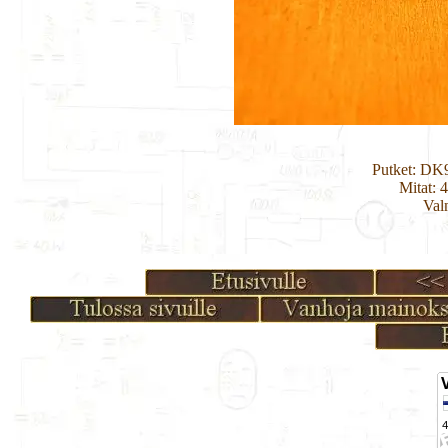
Putket: D
Mitat: 
Val