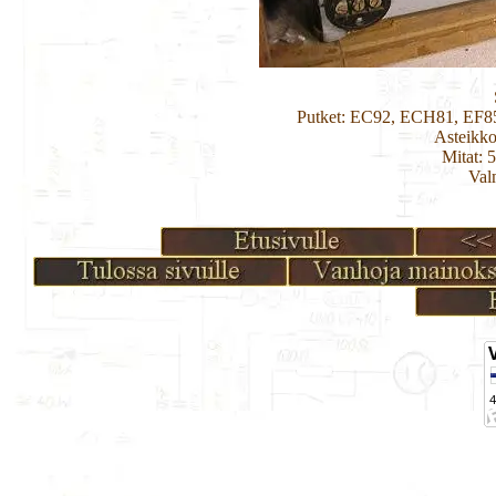
Putket: EC92, ECH81, EF
Asteikko
Mitat: 
Val