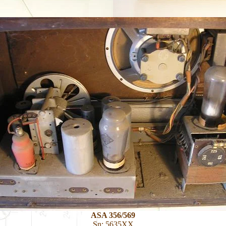
ASA 356/569
Sn: 5635XX