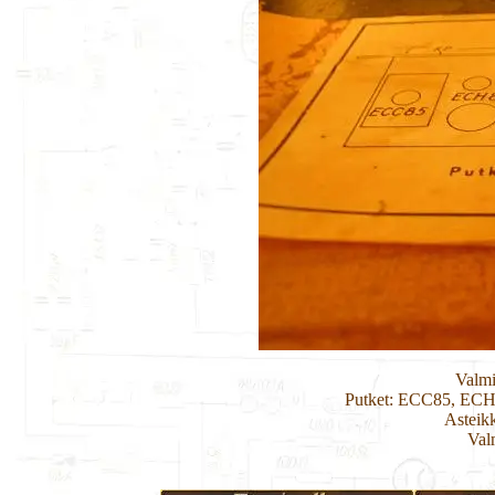
Valm
Putket: ECC85, EC
Asteik
Val