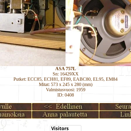
ASA 757L
Sn: 16429XX
Putket: ECC85, ECH81, EF89, EABC80, EL95, EM84
Mitat: 573 x 245 x 280 (mm)
Valmistusvuosi: 1959
ID: 0408