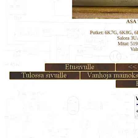
ASA 
Putket: 6K7G, 6K8G,
Salora 3
Mitat: 51
Val