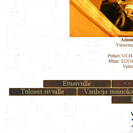
Admir
Yleisvirt
Putket: UC
Mitat: 322(3
Valmi