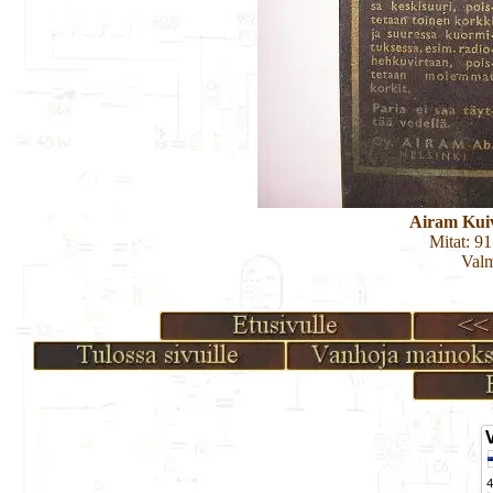
Airam Kuiv
Mitat: 9
Valm