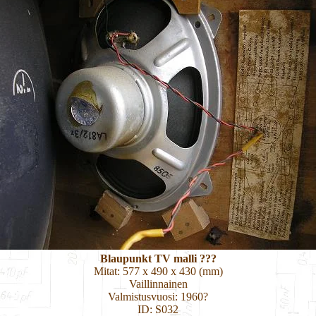
Blaupunkt TV malli ???
Mitat: 577 x 490 x 430 (mm)
Vaillinnainen
Valmistusvuosi: 1960?
ID: S032