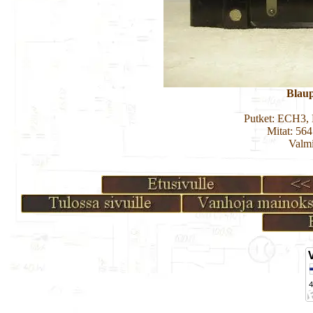
Blaup
Putket: ECH3,
Mitat: 56
Valmi