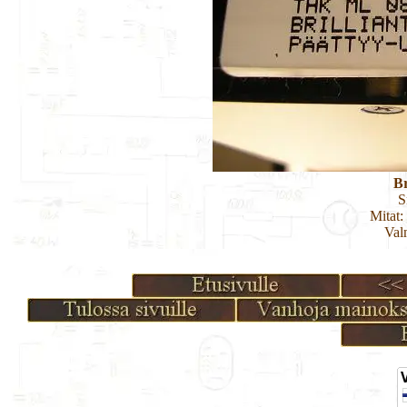
Br
S
Mitat:
Val