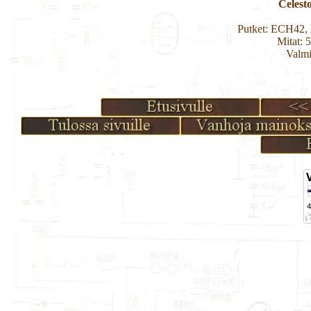
Celest
Putket: ECH42
Mitat: 
Valmi