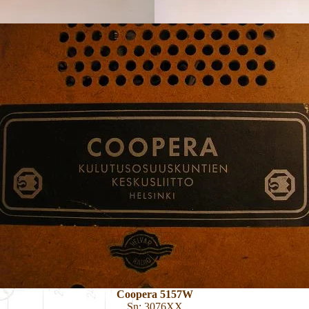
Coopera 5157W
Sn: 3076XX