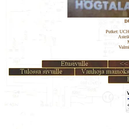
D
Putket: UC
Astei
Valmi