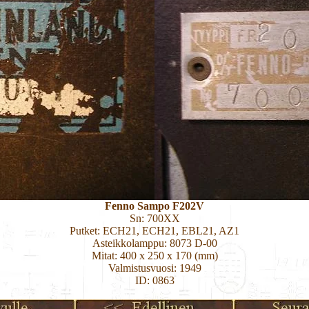
Fenno Sampo F202V
Sn: 700XX
Putket: ECH21, ECH21, EBL21, AZ1
Asteikkolamppu: 8073 D-00
Mitat: 400 x 250 x 170 (mm)
Valmistusvuosi: 1949
ID: 0863