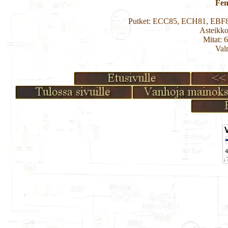
Fen
Putket: ECC85, ECH81, EBF
Asteikko
Mitat: 
Val