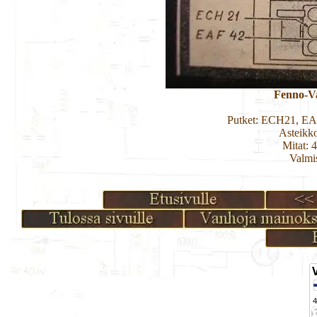
Fenno-Va
Putket: ECH21, E
Asteikk
Mitat: 
Valmi