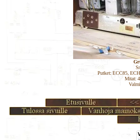
Gr
S
Putket: ECC85, EC
Mitat: 
Valmi