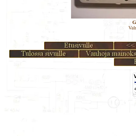
G
Val