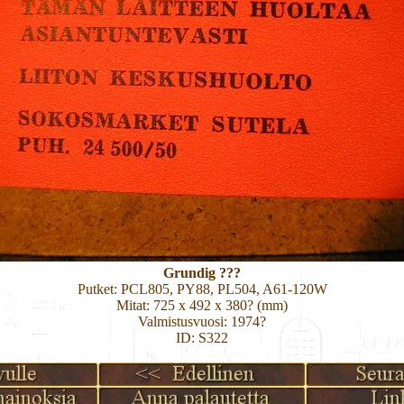
Grundig ???
Putket: PCL805, PY88, PL504, A61-120W
Mitat: 725 x 492 x 380? (mm)
Valmistusvuosi: 1974?
ID: S322