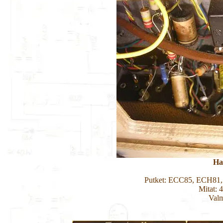
Ha
Putket: ECC85, ECH81
Mitat: 
Valm