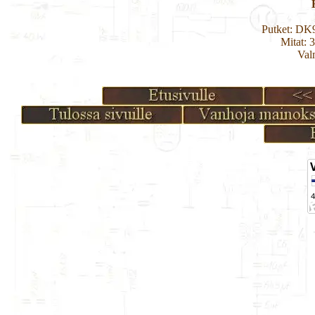
Putket: D
Mitat: 
Val