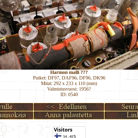
Harmon malli ???
Putket: DF97, DAF96, DF96, DK96
Mitat: 292 x 233 x 110 (mm)
Valmistusvuosi: 1956?
ID: 0540