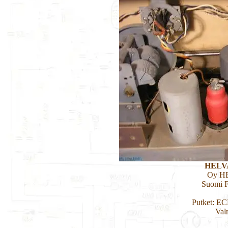
HELV
Oy HE
Suomi F
Putket: E
Val