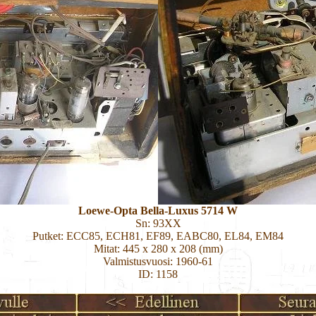
Loewe-Opta Bella-Luxus 5714 W
Sn: 93XX
Putket: ECC85, ECH81, EF89, EABC80, EL84, EM84
Mitat: 445 x 280 x 208 (mm)
Valmistusvuosi: 1960-61
ID: 1158