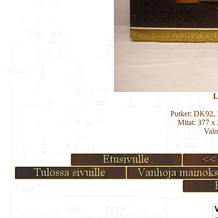
L
Putket: DK92
Mitat: 377 x
Valm