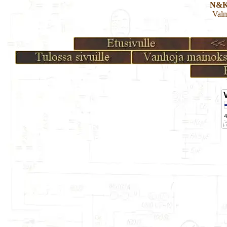
N&K 
Valm