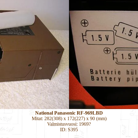
National Panasonic RF-969LBD
Mitat: 282(308) x 172(227) x 90 (mm)
Valmistusvuosi: 1969?
ID: S395