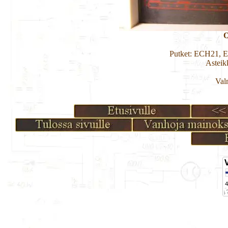
O
Putket: ECH21, 
Asteik
Val