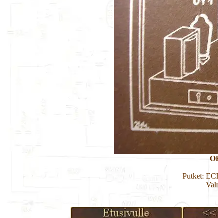
O
Putket: E
Val