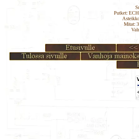
S
Putket: EC
Asteikk
Mitat: 
Val