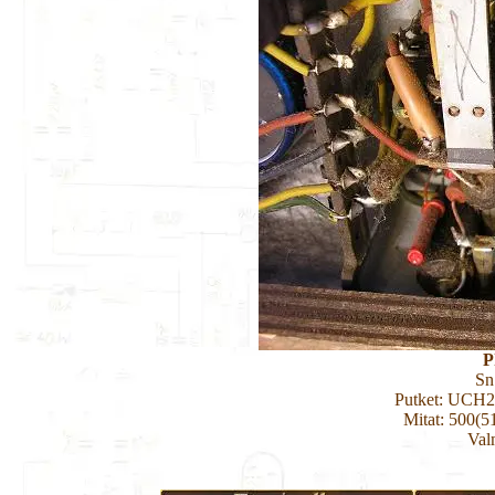
P
Sn
Putket: UCH
Mitat: 500(5
Val