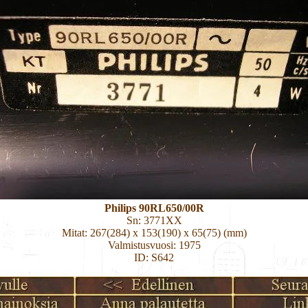
Philips 90RL650/00R
Sn: 3771XX
Mitat: 267(284) x 153(190) x 65(75) (mm)
Valmistusvuosi: 1975
ID: S642