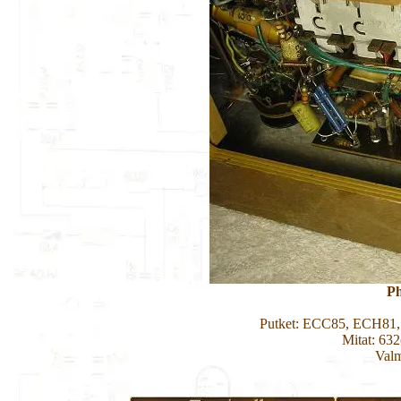
Ph
Putket: ECC85, ECH81
Mitat: 63
Valm