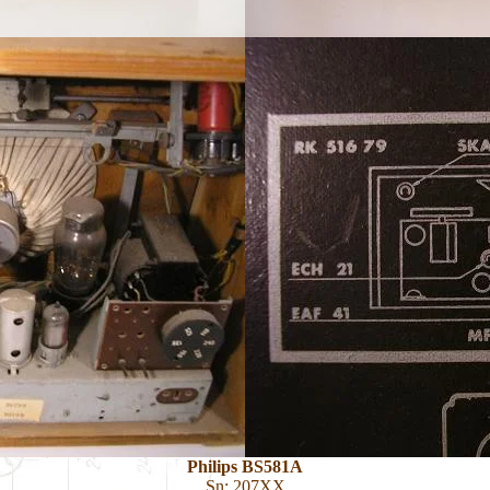
Philips BS581A
Sn: 207XX