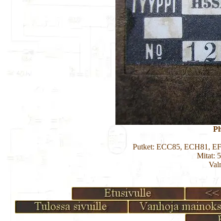
Ph
Putket: ECC85, ECH81, E
Mitat: 
Val