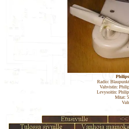
Philip
Radio: Blaupun
Vahvistin: Phi
Levysoitin: Phi
Mitat: 
Val