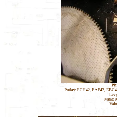
Ph
Putket: ECH42, EAF42, EBC4
Levy
Mitat: 
Valm