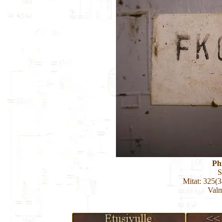
Ph
S
Mitat: 325(
Valm