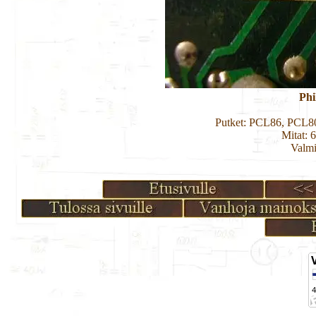
Phi
Putket: PCL86, PCL
Mitat: 
Valmi