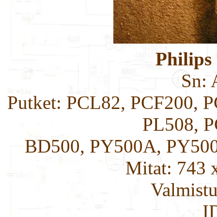
Philips
Sn:
Putket: PCL82, PCF200, 
PL508, P
BD500, PY500A, PY500
Mitat: 743 
Valmistu
I