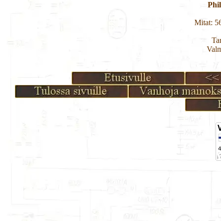
Phi
Mitat: 
Tar
Valm