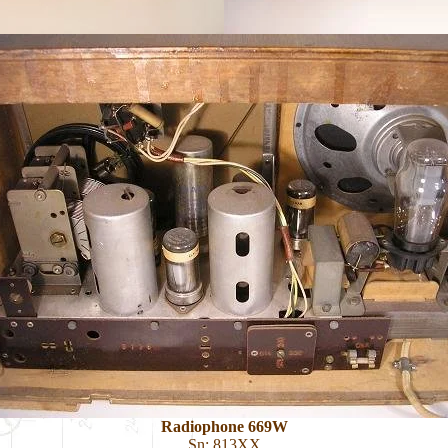
Radiophone 669W
Sn: 813XX