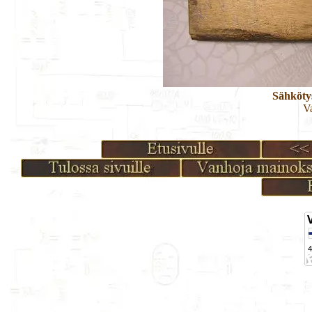
Sähköty
Va