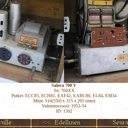
Salora 700 V
Sn: 704XX
Putket: ECC85, ECH81, EAF42, EABC80, EL84, EM34
Mitat: 516(550) x 315 x 265 (mm)
Valmistusvuosi: 1953-54
ID: 1502