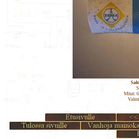
Sal
S
Mitat: 
Valmi