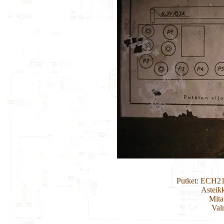
Putket: ECH2
Asteik
Mita
Val