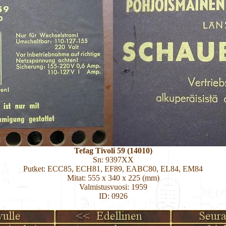
Tefag Tivoli 59 (14010)
Sn: 9397XX
Putket: ECC85, ECH81, EF89, EABC80, EL84, EM84
Mitat: 555 x 340 x 225 (mm)
Valmistusvuosi: 1959
ID: 0926