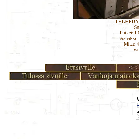
TELEFUNK
Sn
Putket: 
Asteikko
Mitat: 
Va