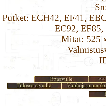
Sn
Putket: ECH42, EF41, EB
EC92, EF85,
Mitat: 525 
Valmistus
I